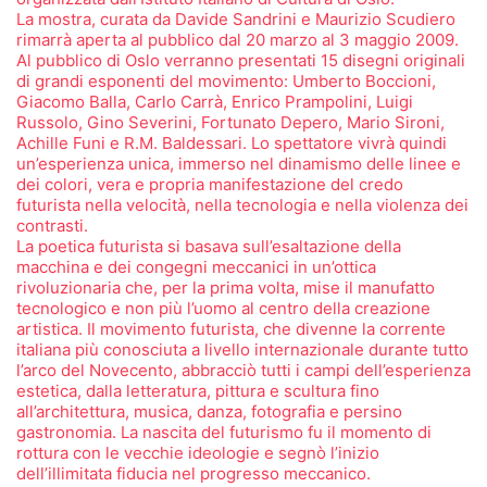
La mostra, curata da Davide Sandrini e Maurizio Scudiero
rimarrà aperta al pubblico dal 20 marzo al 3 maggio 2009.
Al pubblico di Oslo verranno presentati 15 disegni originali
di grandi esponenti del movimento: Umberto Boccioni,
Giacomo Balla, Carlo Carrà, Enrico Prampolini, Luigi
Russolo, Gino Severini, Fortunato Depero, Mario Sironi,
Achille Funi e R.M. Baldessari. Lo spettatore vivrà quindi
un’esperienza unica, immerso nel dinamismo delle linee e
dei colori, vera e propria manifestazione del credo
futurista nella velocità, nella tecnologia e nella violenza dei
contrasti.
La poetica futurista si basava sull’esaltazione della
macchina e dei congegni meccanici in un’ottica
rivoluzionaria che, per la prima volta, mise il manufatto
tecnologico e non più l’uomo al centro della creazione
artistica. Il movimento futurista, che divenne la corrente
italiana più conosciuta a livello internazionale durante tutto
l’arco del Novecento, abbracciò tutti i campi dell’esperienza
estetica, dalla letteratura, pittura e scultura fino
all’architettura, musica, danza, fotografia e persino
gastronomia. La nascita del futurismo fu il momento di
rottura con le vecchie ideologie e segnò l’inizio
dell’illimitata fiducia nel progresso meccanico.