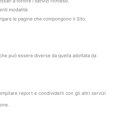
ri a fornire i servizi richiesti.
enti modalità:
avigare le pagine che compongono il Sito.
 che può essere diverse da quella adottata da
mpilare report e condividerli con gli altri servizi
ione.