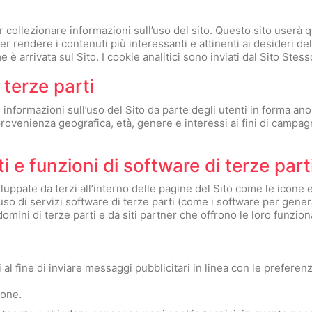
r collezionare informazioni sull’uso del sito. Questo sito userà q
 per rendere i contenuti più interessanti e attinenti ai desideri de
 è arrivata sul Sito. I cookie analitici sono inviati dal Sito Stess
i terze parti
e informazioni sull’uso del Sito da parte degli utenti in forma an
provenienza geografica, età, genere e interessi ai fini di campag
 e funzioni di software di terze part
iluppate da terzi all’interno delle pagine del Sito come le icone
l’uso di servizi software di terze parti (come i software per gen
omini di terze parti e da siti partner che offrono le loro funziona
 al fine di inviare messaggi pubblicitari in linea con le preferenz
ione.