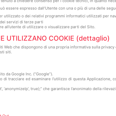
enuto a chiedere consenso per i cookie tecnici, in quanto necessa
o può essere espresso dall’Utente con una o più di una delle segu
 utilizzato o dei relativi programmi informatici utilizzati per n
ei servizi di terze parti
ll’utente di utilizzare o visualizzare parti del Sito.
E UTILIZZANO COOKIE (dettaglio)
siti Web che dispongono di una propria informativa sulla privacy
i siti.
ito da Google Inc. (“Google”).
po di tracciare ed esaminare l’utilizzo di questa Applicazione, co
’, ‘anonymizeIp’, true);” che garantisce l’anonimato della rilevaz
t Out