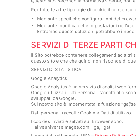
Questo sito, secondo la normativa vigente, non è t
Per tutte le altre tipologie di cookie il consens
Mediante specifiche configurazioni del browser
Mediante modifica delle impostazioni nell’uso d
Entrambe queste soluzioni potrebbero impedire a
SERVIZI DI TERZE PARTI CH
Il Sito potrebbe contenere collegamenti ad altri 
questo sito e che che quindi non risponde di quest
SERVIZI DI STATISTICA
Google Analytics
Google Analytics è un servizio di analisi web forn
Google utilizza i Dati Personali raccolti allo sco
sviluppati da Google.
Sul nostro sito è impementata la funzione “ga(‘set
Dati personali raccolti: Cookie e Dati di utilizzo.
I cookies inviati e salvati sul Browser sono:
– aliveuniverseimages.com: _ga, _gat
Luogo del trattamento: USA –
Privacy Policy
–
Op