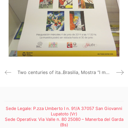
Two centuries of italian portrait painting – Riga
Brasilia, Mostra “I maestri del Rinascimento – Capolavori dalle collezioni italiane”, Centro Cultural Banco do Brasil
Sede Legale: P.zza Umberto I n. 91/A 37057 San Giovanni
Lupatoto (Vr)
Sede Operativa: Via Valle n. 80 25080 – Manerba del Garda
(Bs)