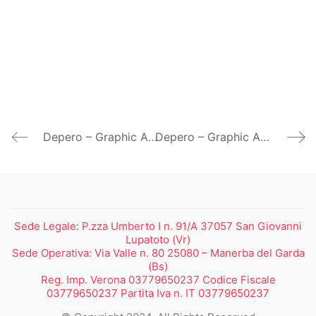
Depero – Graphic Art between Italy & United States – Los Angeles
Depero – Graphic Art between Italy & United States
Sede Legale: P.zza Umberto I n. 91/A 37057 San Giovanni
Lupatoto (Vr)
Sede Operativa: Via Valle n. 80 25080 – Manerba del Garda
(Bs)
Reg. Imp. Verona 03779650237 Codice Fiscale
03779650237 Partita Iva n. IT 03779650237